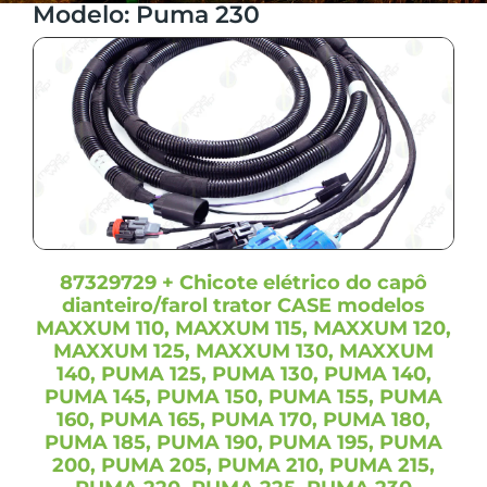
Bomba Hidráulica
(1)
Modelo: Puma 230
6205J
(1)
Bombas partida
(1)
6210J
(1)
Cabine
(7)
624
(2)
Cabine chassi
(1)
6320
(1)
Cabo de bateria negativo
(1)
6415
(1)
Cabo de bateria positivo do alternador
(1)
6420
(1)
Caixa de fusíveis
(4)
644
(2)
Can Wishbone Draft
(1)
6520
(1)
Can Wishbone Long
(1)
6615
(1)
Capa palha dianteira
(3)
87329729 + Chicote elétrico do capô
6620
(1)
Capa palha traseira
(1)
dianteiro/farol trator CASE modelos
6715
(1)
Capô e faróis
(1)
MAXXUM 110, MAXXUM 115, MAXXUM 120,
6920
(1)
MAXXUM 125, MAXXUM 130, MAXXUM
Central elétrica
(2)
6J-1654
(1)
140, PUMA 125, PUMA 130, PUMA 140,
Chassi
(10)
PUMA 145, PUMA 150, PUMA 155, PUMA
6J-1704
(1)
Chassi dianteiro
(3)
160, PUMA 165, PUMA 170, PUMA 180,
6J-1854
(1)
PUMA 185, PUMA 190, PUMA 195, PUMA
Chassi MFWD T2
(1)
6J-1904
(1)
200, PUMA 205, PUMA 210, PUMA 215,
Chassi MFWD T3
(1)