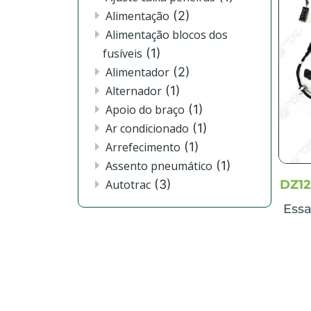
4720
(1)
Alimentação
(2)
4730
(3)
Alimentação blocos dos
4830
(2)
fusíveis
(1)
524
(2)
Alimentador
(2)
544
(2)
Alternador
(1)
6100J
(1)
Apoio do braço
(1)
6110J
(1)
Ar condicionado
(1)
6115J
(1)
Arrefecimento
(1)
6125J
(3)
Assento pneumático
(1)
6130J
(3)
Autotrac
(3)
DZ12
6135J
(2)
Barra central e Seção lateral
Essa
6140J
(3)
(2)
6145J
(3)
Barra de pulverização
(2)
6150J
(3)
Barra pulverização seção
6155J
(3)
lateral externa
(1)
6165J
(4)
Barra pulverização seção
6170J
(2)