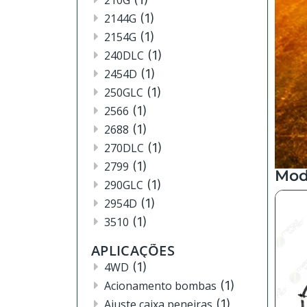
210G
2144G
(1)
2154G
(1)
240DLC
(1)
2454D
(1)
250GLC
(1)
2566
(1)
2688
(1)
270DLC
(1)
2799
(1)
Mod
290GLC
(1)
2954D
(1)
3510
(1)
3520
(12)
APLICAÇÕES
3522
(11)
4WD
(1)
444
(2)
Acionamento bombas
(1)
4630
(4)
Ajuste caixa peneiras
(1)