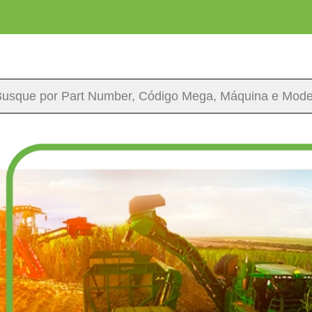
arch
: