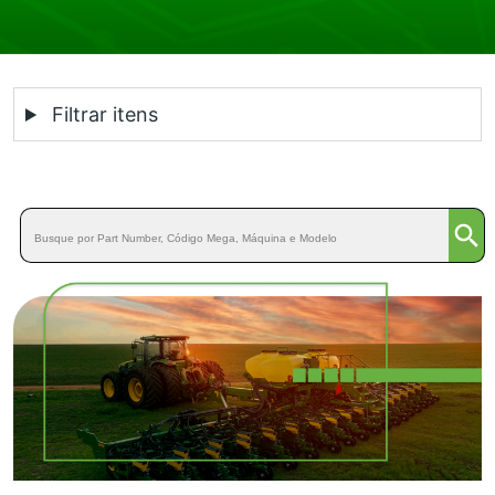
Filtrar itens
Searc
Search
for: