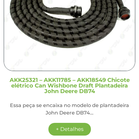
AKK25321 – AKK11785 – AKK18549 Chicote
elétrico Can Wishbone Draft Plantadeira
John Deere DB74
Essa peça se encaixa no modelo de plantadeira
John Deere DB74…
+ Detalhes