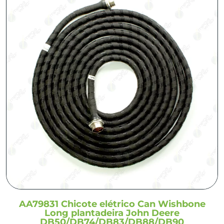
AA79831 Chicote elétrico Can Wishbone
Long plantadeira John Deere
DB50/DB74/DB83/DB88/DB90