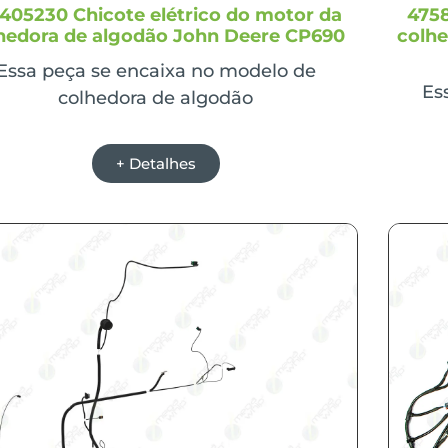
405230 Chicote elétrico do motor da
4758
hedora de algodão John Deere CP690
colhe
Essa peça se encaixa no modelo de
Es
colhedora de algodão
+ Detalhes