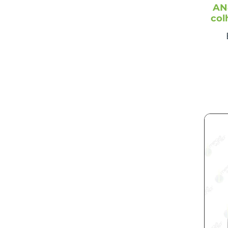
6J-1704
(1)
AN
Capa palha dianteira
(3)
6J-1854
(1)
col
Capa palha traseira
(1)
6J-1904
(1)
Capô e faróis
(1)
6J-2054
(1)
Central elétrica
(2)
6J-2104
(1)
Chassi
(10)
7010
(4)
Chassi dianteiro
(3)
7120
(11)
Chassi MFWD T2
(1)
7130
(1)
Chassi MFWD T3
(1)
7185J
(8)
chassi principal CP3
(1)
7195J
(10)
Chicote principal de vídeo da
7200J
(10)
cabine
(1)
7205J
(8)
Colheita e reversão do
7210J
(10)
picador
(1)
7215J
(10)
Comando auxiliar
(1)
7225J
(10)
Comando cilindros
(2)
7230
(15)
Comando Cilindros 6 Bancas
7230J
(10)