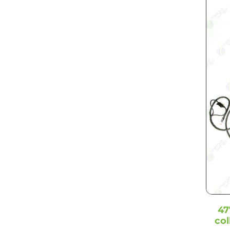
7920J
(2)
cortador de pontas
(2)
7J
(1)
Divisor de linha, elevação do
8010
(4)
cortador de pontas e sensor
8120
(12)
de ré
(1)
8130
(1)
Eixo dianteiro
(1)
8220
(1)
Elevador
(11)
8225R
(7)
Elevador inferior
(2)
8230
(18)
Elevador superior
(1)
8235R
(5)
Embreagem eletromagnética
8245R
(14)
(1)
8250R
(5)
Enfardadora
(1)
8260R
(5)
Engate traseiro
(1)
8270R
(17)
Engate traseiro externo da
8285R
(5)
cabine
(1)
8295R
(17)
Engrenagem
(1)
8310R
(5)
47
Espalhador (caixa seca)
(2)
co
8320R
(18)
Estação inferior traseira
(1)