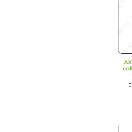
(2)
724K
(2)
Comando do elevador
(1)
7425
(1)
Complemento do motor
(1)
7455
(1)
Condução automática
(1)
7460
(1)
Conexão com o chicote 6
7515
(1)
bancas e divisor de linha
(1)
7525
(1)
Console
(1)
7660
(1)
Console direito
(1)
7715
(2)
AX
Console e apoio do braço
(1)
7715J
(4)
col
Controle da Cabine
(1)
7720J
(2)
Controle e direção autotrac
7760
(1)
E
(1)
7815
(1)
Controle estacionário
(1)
7815J
(6)
Corte base
(1)
7820J
(2)
Diversos
(11)
7830
(1)
Divisor de linha
(2)
7830J
(1)
Divisor de linha e elevação do