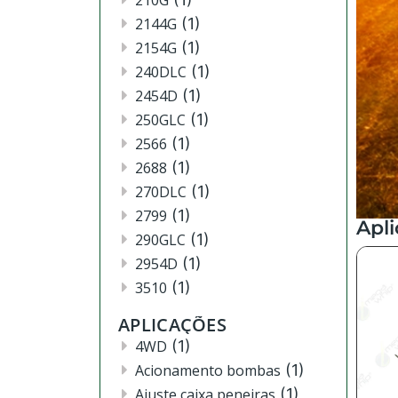
210G
2144G
(1)
2154G
(1)
240DLC
(1)
2454D
(1)
250GLC
(1)
2566
(1)
2688
(1)
270DLC
(1)
2799
(1)
Apl
290GLC
(1)
2954D
(1)
3510
(1)
3520
(12)
APLICAÇÕES
3522
(11)
4WD
(1)
444
(2)
Acionamento bombas
(1)
4630
(4)
Ajuste caixa peneiras
(1)