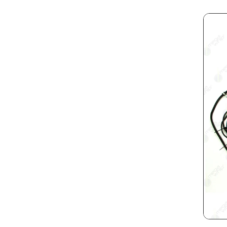
separação
(1)
6180J
(3)
Bico Injetor Exactapply
(1)
6185J
(1)
Bicos de injeção do motor
(1)
6190J
(1)
Bloco do motor
(2)
6205J
(1)
Bloco GPS
(1)
6210J
(1)
Bomba
(1)
624
(2)
Bomba de transmissão
(1)
6320
(1)
Bomba Hidráulica
(1)
6415
(1)
Bombas partida
(1)
6420
(1)
Cabine
(7)
644
(2)
Cabine chassi
(1)
6520
(1)
Cabo de bateria negativo
(1)
6615
(1)
Cabo de bateria positivo do
6620
(1)
alternador
(1)
6715
(1)
Caixa de fusíveis
(4)
6920
(1)
Can Wishbone Draft
(1)
6J-1654
(1)
Can Wishbone Long
(1)