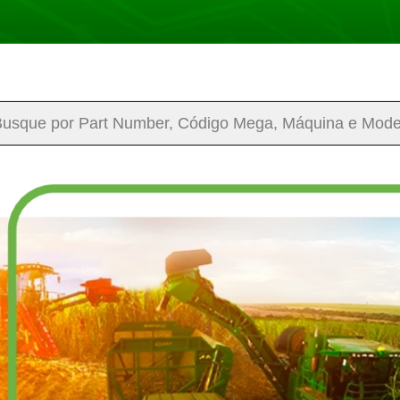
arch
: