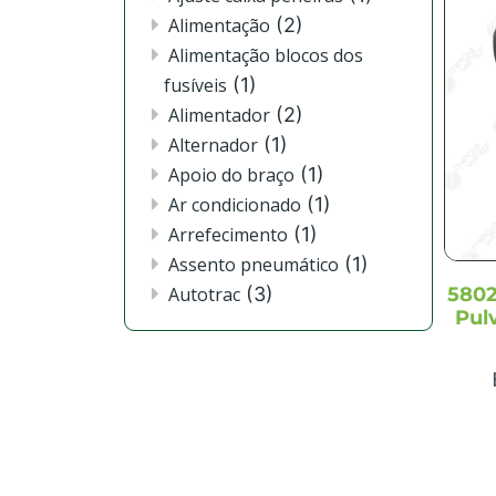
4720
(1)
Alimentação
(2)
4730
(3)
Alimentação blocos dos
4830
(2)
fusíveis
(1)
524
(2)
Alimentador
(2)
544
(2)
Alternador
(1)
6100J
(1)
Apoio do braço
(1)
6110J
(1)
Ar condicionado
(1)
6115J
(1)
Arrefecimento
(1)
6125J
(3)
Assento pneumático
(1)
6130J
(3)
Autotrac
(3)
5802
6135J
(2)
Pul
Barra central e Seção lateral
6140J
(3)
(2)
6145J
(3)
Barra de pulverização
(2)
6150J
(3)
Barra pulverização seção
6155J
(3)
lateral externa
(1)
6165J
(4)
Barra pulverização seção
6170J
(2)