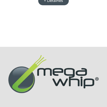
6J-2054
(1)
+ Detalhes
chassi principal CP3
(1)
6J-2104
(1)
Chicote principal de vídeo da cabine
(1)
7010
(4)
Colheita e reversão do picador
(1)
7120
(11)
Comando auxiliar
(1)
7130
(1)
Comando cilindros
(2)
7185J
(8)
Comando Cilindros 6 Bancas
(2)
7195J
(10)
Comando do elevador
(1)
7200J
(10)
Complemento do motor
(1)
7205J
(8)
Condução automática
(1)
7210J
(10)
Conexão com o chicote 6 bancas e divisor de
7215J
(10)
linha
(1)
7225J
(10)
Console
(1)
7230
(15)
Console direito
(1)
7230J
(10)
Console e apoio do braço
(1)
724K
(2)
Controle da Cabine
(1)
7425
(1)
Controle e direção autotrac
(1)
7455
(1)
Controle estacionário
(1)