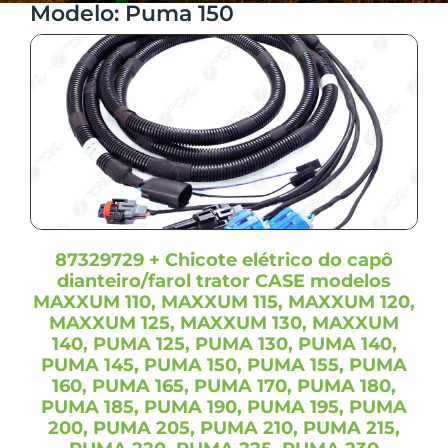
Bomba Hidráulica
(1)
Modelo: Puma 150
6205J
(1)
Bombas partida
(1)
6210J
(1)
Cabine
(7)
624
(2)
Cabine chassi
(1)
6320
(1)
Cabo de bateria negativo
(1)
6415
(1)
Cabo de bateria positivo do alternador
(1)
6420
(1)
Caixa de fusíveis
(4)
644
(2)
Can Wishbone Draft
(1)
6520
(1)
Can Wishbone Long
(1)
6615
(1)
Capa palha dianteira
(3)
87329729 + Chicote elétrico do capô
6620
(1)
Capa palha traseira
(1)
dianteiro/farol trator CASE modelos
6715
(1)
Capô e faróis
(1)
MAXXUM 110, MAXXUM 115, MAXXUM 120,
6920
(1)
MAXXUM 125, MAXXUM 130, MAXXUM
Central elétrica
(2)
6J-1654
(1)
140, PUMA 125, PUMA 130, PUMA 140,
Chassi
(10)
PUMA 145, PUMA 150, PUMA 155, PUMA
6J-1704
(1)
Chassi dianteiro
(3)
160, PUMA 165, PUMA 170, PUMA 180,
6J-1854
(1)
PUMA 185, PUMA 190, PUMA 195, PUMA
Chassi MFWD T2
(1)
6J-1904
(1)
200, PUMA 205, PUMA 210, PUMA 215,
Chassi MFWD T3
(1)