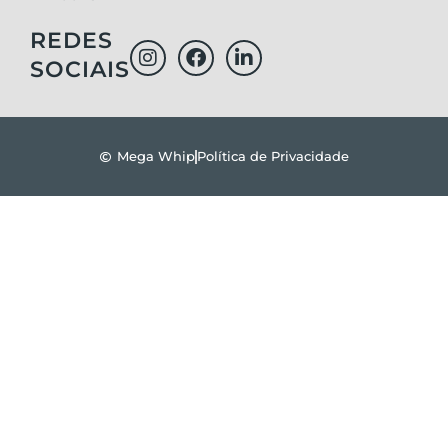
Módulo de energia
(1)
9510
(1)
Módulo de potência
(1)
REDES
9540
(1)
Módulo ECU HU VCU
(8)
SOCIAIS
9550
(1)
Módulo ECU Power Tech PH85241828
(3)
9560
(2)
Módulo EDC16-17 ECU
(2)
9570
(3)
Módulo EDC17CV41
(2)
9580
(1)
Mega Whip
Política de Privacidade
Módulo RCU
(1)
9600
(1)
Módulo traseiro
(1)
9610
(1)
Motor
(34)
9640
(1)
Motor distribuição lado direito
(1)
9650
(2)
Motor e chassi
(1)
9660
(2)
Motor e módulo
(1)
9670
(3)
Motor T2
(1)
9680
(1)
Motor T2 ILS
(1)
9750
(2)
Motor T3
(1)
9760
(2)
Motor Traseiro
(1)
9770
(3)
Piloto
(1)