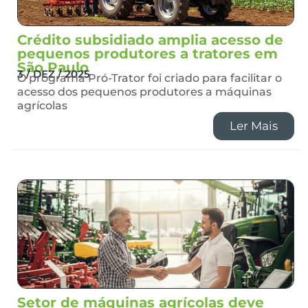
Crédito subsidiado amplia acesso de
pequenos produtores a tratores em
São Paulo
3 / DEZ / 2025
O programa Pró-Trator foi criado para facilitar o
acesso dos pequenos produtores a máquinas
agrícolas
Ler Mais
Setor de máquinas agrícolas deve