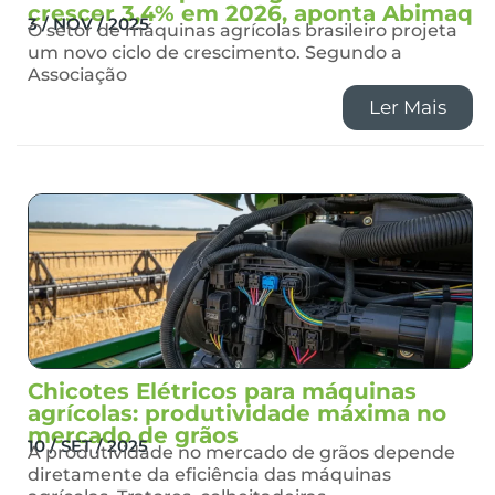
crescer 3,4% em 2026, aponta Abimaq
3 / NOV / 2025
O setor de máquinas agrícolas brasileiro projeta
um novo ciclo de crescimento. Segundo a
Associação
Ler Mais
Chicotes Elétricos para máquinas
agrícolas: produtividade máxima no
mercado de grãos
10 / SET / 2025
A produtividade no mercado de grãos depende
diretamente da eficiência das máquinas