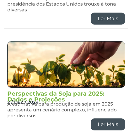
presidência dos Estados Unidos trouxe à tona
diversas
Ler Mais
Perspectivas da Soja para 2025:
Dados e Projeções
2 / DEZ / 2024
A estimativa para produção de soja em 2025
apresenta um cenário complexo, influenciado
por diversos
Ler Mais