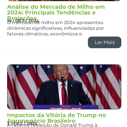
Análise do Mercado de Milho em
2024: Principais Tendências e
Projeções
19 / DEZ / 2024
O mercado de milho em 2024 apresentou
dinâmicas significativas, influenciadas por
fatores climáticos, econômicos e
Ler Mais
Impactos da Vitória de Trump no
Agronegócio Brasileiro
3 / DEZ / 2024
A recente reeleição de Donald Trump à