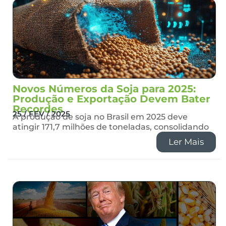
Novos Números da Soja para 2025:
Produção e Exportação Devem Bater
Recordes
25 / FEV / 2025
A produção de soja no Brasil em 2025 deve
atingir 171,7 milhões de toneladas, consolidando
Ler Mais