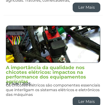
agrícolas. Tratores, colheitadeiras,
Ler Mais
A importância da qualidade nos
chicotes elétricos: impactos na
performance dos equipamentos
agrícolas
3 / JUN / 2025
Os chicotes elétricos são componentes essenciais
que interligam os sistemas elétricos e eletrônicos
das máquinas
Ler Mais