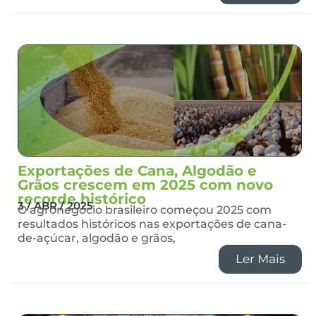
Exportações de Cana, Algodão e
Grãos crescem em 2025 com novo
recorde histórico
3 / ABR / 2025
O agronegócio brasileiro começou 2025 com
resultados históricos nas exportações de cana-
de-açúcar, algodão e grãos,
Ler Mais