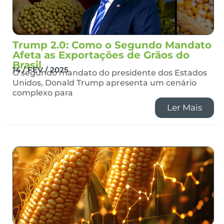
Trump 2.0: Como o Segundo Mandato
Afeta as Exportações de Grãos do
Brasil
14 / FEV / 2025
O segundo mandato do presidente dos Estados
Unidos, Donald Trump apresenta um cenário
complexo para
Ler Mais