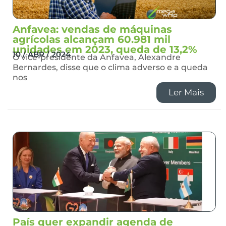
Anfavea: vendas de máquinas
agrícolas alcançam 60.981 mil
unidades em 2023, queda de 13,2%
10 / ABR / 2024
O vice-presidente da Anfavea, Alexandre
Bernardes, disse que o clima adverso e a queda
nos
Ler Mais
País quer expandir agenda de