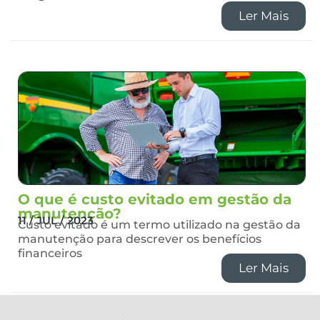
Ler Mais
O que é custo evitado em gestão da
manutenção?
11 / JUL / 2023
Custo evitado é um termo utilizado na gestão da
manutenção para descrever os benefícios
financeiros
Ler Mais