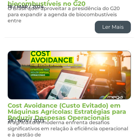
biocombustíveis no G20
18 / MAR / 2024
O Brasil quer aproveitar a presidência do G20
para expandir a agenda de biocombustíveis
entre
Ler Mais
Cost Avoidance (Custo Evitado) em
Máquinas Agrícolas: Estratégias para
Reduzir Despesas Operacionais
28 / NOV / 2023
A agricultura moderna enfrenta desafios
significativos em relação à eficiência operacional
e à gestão de