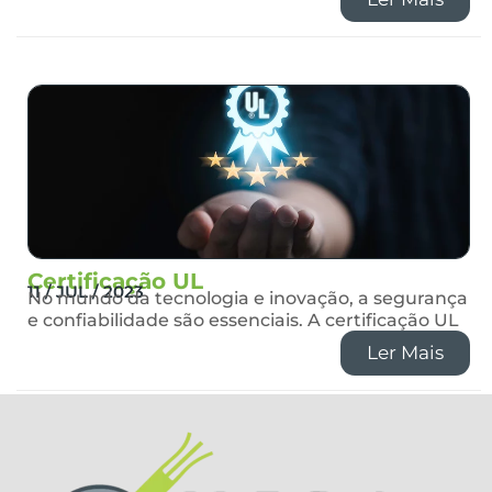
Certificação UL
11 / JUL / 2023
No mundo da tecnologia e inovação, a segurança
e confiabilidade são essenciais. A certificação UL
Ler Mais