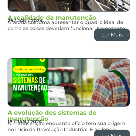
A realidade da manutenção
26 / JAN / 2024
A teoria costuma apresentar o quadro ideal de
como as coisas deveriam funcionar! No entanto,
Ler Mais
A evolução dos sistemas de
manutenção
18 / JAN / 2024
A manutenção enquanto ofício tem sua origem
no início da Revolução Industrial. E ao longo
Ler Mais