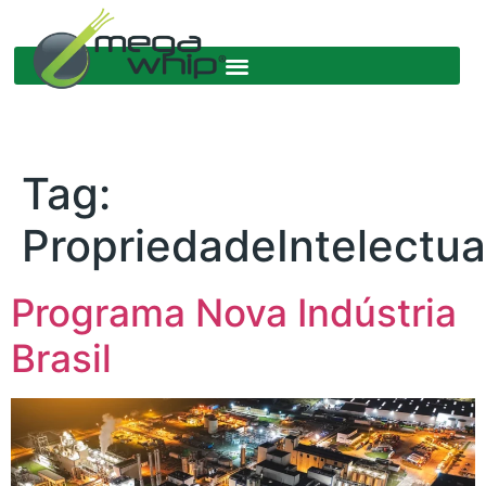
Tag:
PropriedadeIntelectua
Programa Nova Indústria
Brasil