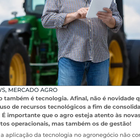
WS
,
MERCADO AGRO
o também é tecnologia. Afinal, não é novidade 
uso de recursos tecnológicos a fim de consoli
 É importante que o agro esteja atento às nova
ctos operacionais, mas também os de gestão!
 a aplicação da tecnologia no agronegócio não co