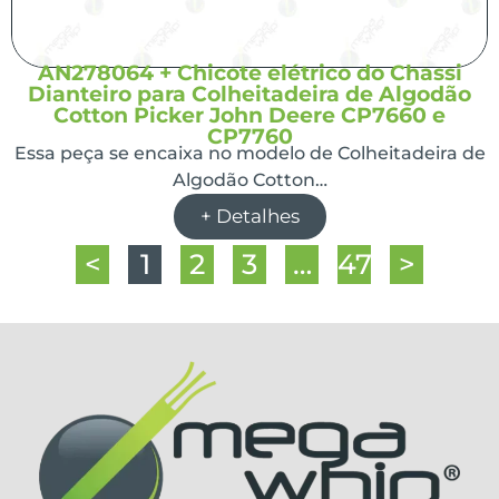
AN278064 + Chicote elétrico do Chassi
Dianteiro para Colheitadeira de Algodão
Cotton Picker John Deere CP7660 e
CP7760
Essa peça se encaixa no modelo de Colheitadeira de
Algodão Cotton…
+ Detalhes
<
1
2
3
…
47
>