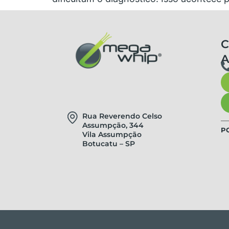
C
Rua Reverendo Celso
Assumpção, 344
P
Vila Assumpção
Botucatu – SP