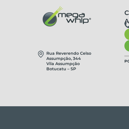
C
Rua Reverendo Celso
Assumpção, 344
P
Vila Assumpção
Botucatu – SP