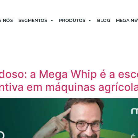
E NÓS
SEGMENTOS
PRODUTOS
BLOG
MEGA N
idoso: a Mega Whip é a esc
tiva em máquinas agrícol