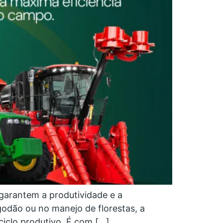
garantem a produtividade e a
godão ou no manejo de florestas, a
 ciclo produtivo. É com […]