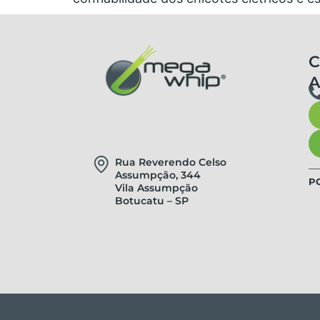
C
Rua Reverendo Celso
Assumpção, 344
P
Vila Assumpção
Botucatu – SP