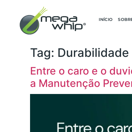
INÍCIO
SOBR
Tag:
Durabilidade
Entre o caro e o duv
a Manutenção Preven