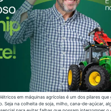
étricos em máquinas agrícolas é um dos pilares que 
Seja na colheita de soja, milho, cana-de-açúcar, al
essencial para evitar falhas que possam interromper o