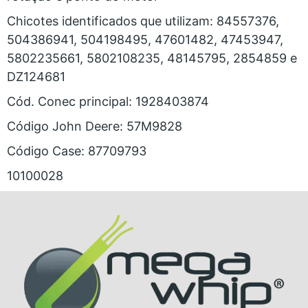
Chicotes identificados que utilizam: 84557376,
504386941, 504198495, 47601482, 47453947,
5802235661, 5802108235, 48145795, 2854859 e
DZ124681
Cód. Conec principal: 1928403874
Código John Deere: 57M9828
Código Case: 87709793
10100028