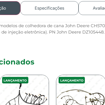
ção
Especificações
Avalia
 modelos de colhedora de cana John Deere CH570
de injeção eletrônica). PN John Deere DZ105448.
cionados
LANÇAMENTO
LANÇAMENTO