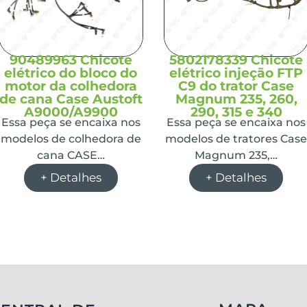
90489963 Chicote
5802178339 Chicote
elétrico do bloco do
elétrico injeção FTP
motor da colhedora
C9 do trator Case
de cana Case Austoft
Magnum 235, 260,
A9000/A9900
290, 315 e 340
Essa peça se encaixa nos
Essa peça se encaixa nos
modelos de colhedora de
modelos de tratores Cas
cana CASE…
Magnum 235,…
+ Detalhes
+ Detalhes