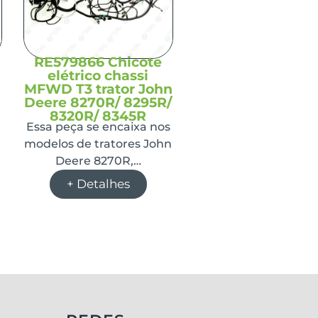
RE579866 Chicote
elétrico chassi
MFWD T3 trator John
Deere 8270R/ 8295R/
8320R/ 8345R
Essa peça se encaixa nos
e
modelos de tratores John
Deere 8270R,…
+ Detalhes