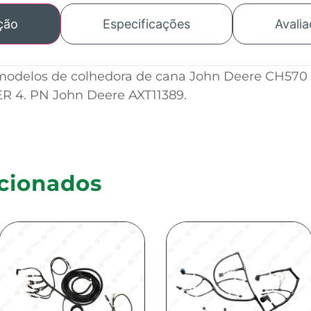
ção
Especificações
Avalia
 modelos de colhedora de
cana John Deere CH570 
ER 4. PN John Deere AXT11389.
cionados