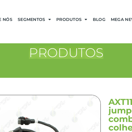
E NÓS
SEGMENTOS
PRODUTOS
BLOG
MEGA N
PRODUTOS
AXT11
jumpe
comb
colh