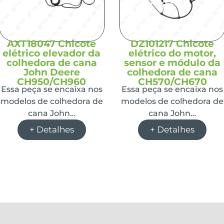
AXT18047 Chicote
DZ101217 Chicote
elétrico elevador da
elétrico do motor,
colhedora de cana
sensor e módulo da
John Deere
colhedora de cana
CH950/CH960
CH570/CH670
Essa peça se encaixa nos
Essa peça se encaixa nos
modelos de colhedora de
modelos de colhedora de
cana John…
cana John…
+ Detalhes
+ Detalhes