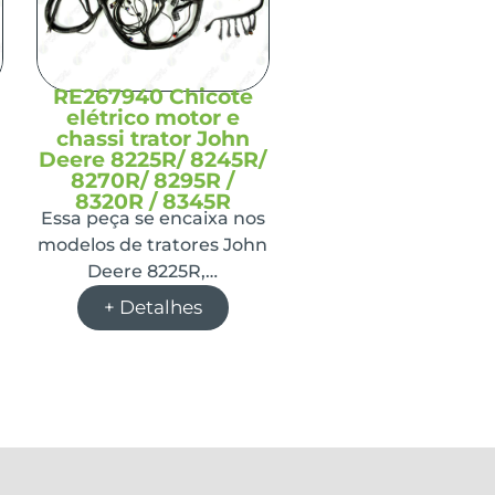
RE267940 Chicote
elétrico motor e
chassi trator John
Deere 8225R/ 8245R/
8270R/ 8295R /
8320R / 8345R
Essa peça se encaixa nos
modelos de tratores John
Deere 8225R,…
+ Detalhes