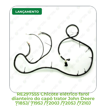
LANÇAMENTO
RE297555 Chicote elétrico farol
dianteiro do capô trator John Deere
7185J/ 7195J /7200J /7205J /7210J