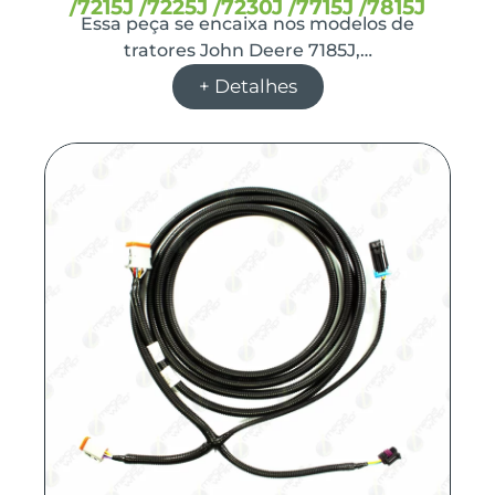
/7215J /7225J /7230J /7715J /7815J
Essa peça se encaixa nos modelos de
tratores John Deere 7185J,…
+ Detalhes