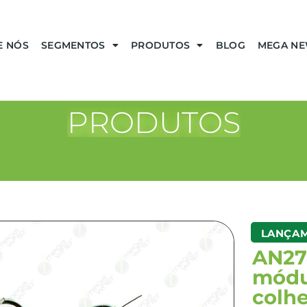
E NÓS
SEGMENTOS
PRODUTOS
BLOG
MEGA N
PRODUTOS
LANÇA
AN278
módu
colh