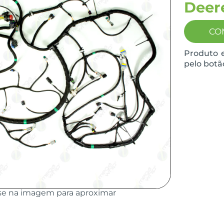
Deer
CO
Produto 
pelo botã
se na imagem para aproximar