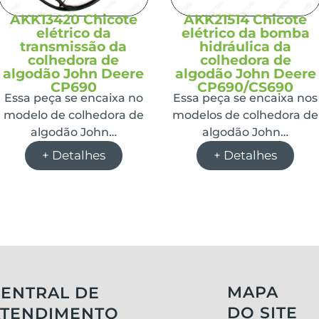
AKK13420 Chicote
AKK21514 Chicote
elétrico da
elétrico da bomba
transmissão da
hidráulica da
colhedora de
colhedora de
algodão John Deere
algodão John Deere
CP690
CP690/CS690
Essa peça se encaixa no
Essa peça se encaixa nos
modelo de colhedora de
modelos de colhedora de
algodão John…
algodão John…
+ Detalhes
+ Detalhes
MAPA
ENTRAL DE
DO SITE
ATENDIMENTO