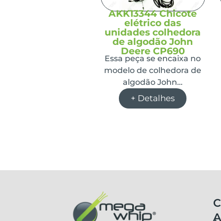
AKK13344 Chicote
elétrico das
unidades colhedora
de algodão John
Deere CP690
Essa peça se encaixa no
modelo de colhedora de
algodão John…
+ Detalhes
C