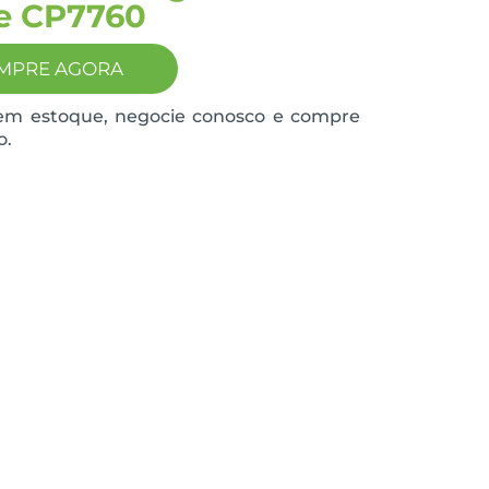
e CP7760
MPRE AGORA
em estoque, negocie conosco e compre
o.