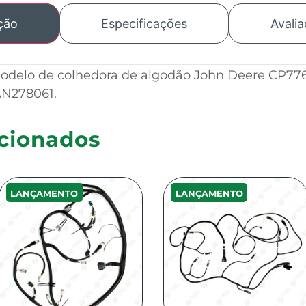
ção
Especificações
Avalia
modelo de colhedora de algodão John Deere CP77
AN278061.
cionados
LANÇAMENTO
LANÇAMENTO