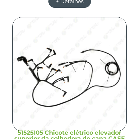
+ Detalhes
51525105 Chicote elétrico elevador
superior da colhedora de cana CASE