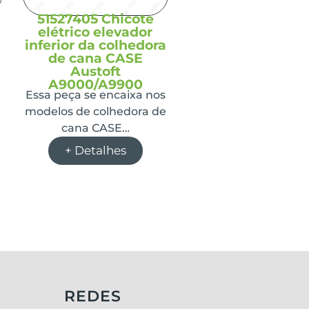
51527405 Chicote
elétrico elevador
inferior da colhedora
de cana CASE
Austoft
0
A9000/A9900
Essa peça se encaixa nos
modelos de colhedora de
cana CASE…
+ Detalhes
REDES