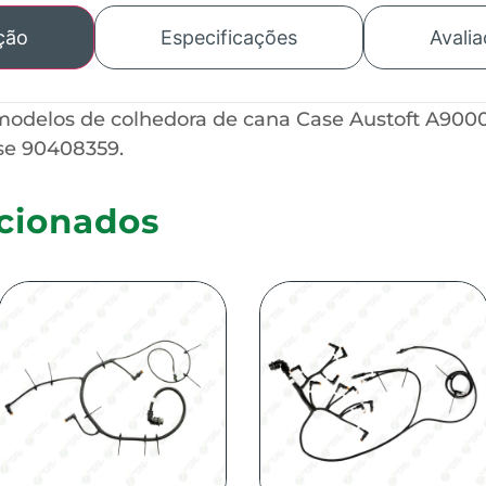
ção
Especificações
Avalia
 modelos de colhedora de cana Case Austoft A900
se 90408359.
cionados