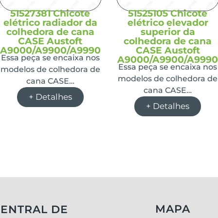
51527381 Chicote
51525105 Chicote
elétrico radiador da
elétrico elevador
colhedora de cana
superior da
CASE Austoft
colhedora de cana
A9000/A9900/A9990
CASE Austoft
Essa peça se encaixa nos
A9000/A9900/A999
Essa peça se encaixa nos
modelos de colhedora de
modelos de colhedora de
cana CASE…
cana CASE…
+ Detalhes
+ Detalhes
MAPA
ENTRAL DE