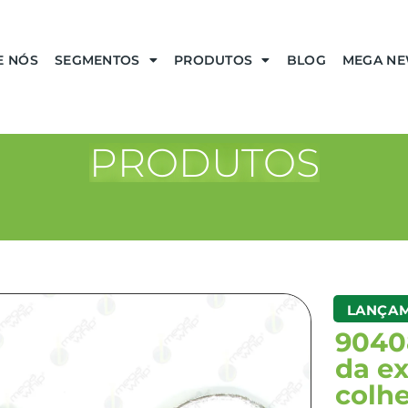
E NÓS
SEGMENTOS
PRODUTOS
BLOG
MEGA N
PRODUTOS
LANÇA
90408
da e
colh