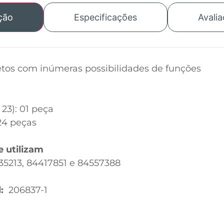
ção
Especificações
Avalia
jetos com inúmeras possibilidades de funções
23): 01 peça
 24 peças
e utilizam
35213, 84417851 e 84557388
l:
206837-1