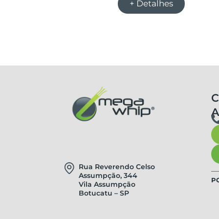
+ Detalhes
C
Rua Reverendo Celso
Assumpção, 344
P
Vila Assumpção
Botucatu – SP