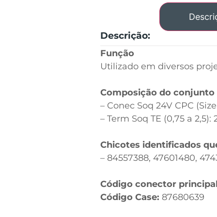
Descri
Descrição:
Função
Utilizado em diversos pro
Composição do conjunto
– Conec Soq 24V CPC (Size 
– Term Soq TE (0,75 a 2,5):
Chicotes identificados qu
– 84557388, 47601480, 474
Código conector principa
Código Case:
87680639