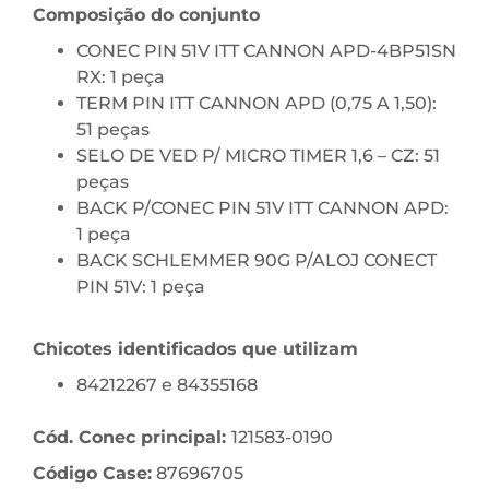
Composição do conjunto
CONEC PIN 51V ITT CANNON APD-4BP51SN
RX: 1 peça
TERM PIN ITT CANNON APD (0,75 A 1,50):
51 peças
SELO DE VED P/ MICRO TIMER 1,6 – CZ: 51
peças
BACK P/CONEC PIN 51V ITT CANNON APD:
1 peça
BACK SCHLEMMER 90G P/ALOJ CONECT
PIN 51V: 1 peça
Chicotes identificados que utilizam
84212267 e 84355168
Cód.
Conec
principal:
121583-0190
Código Case:
87696705