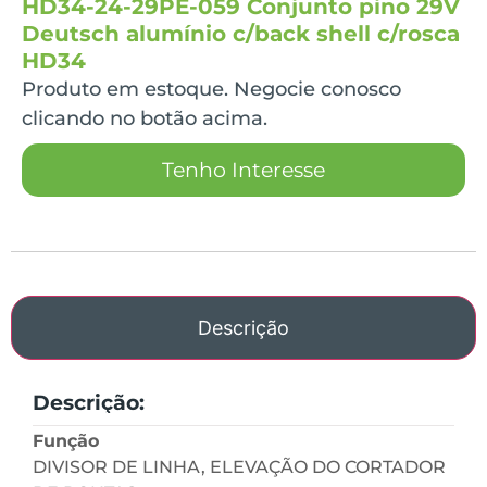
HD34-24-29PE-059 Conjunto pino 29V
Deutsch alumínio c/back shell c/rosca
HD34
Produto em estoque. Negocie conosco
clicando no botão acima.
Tenho Interesse
Descrição
Descrição:
Função
DIVISOR DE LINHA, ELEVAÇÃO DO CORTADOR