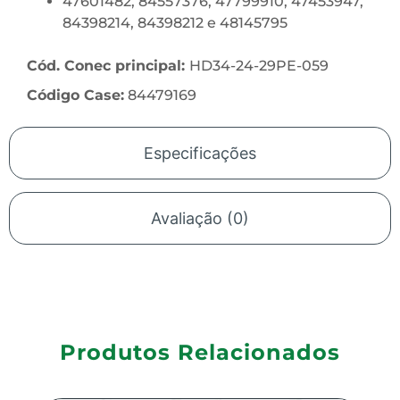
47601482, 84557376, 47799910, 47453947,
84398214, 84398212 e 48145795
Cód.
Conec
principal:
HD34-24-29PE-059
Código Case:
84479169
Especificações
Avaliação (0)
Produtos Relacionados