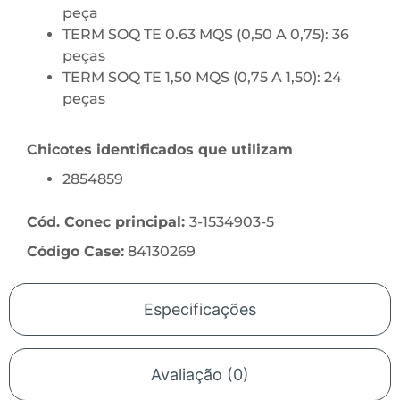
peça
TERM SOQ TE 0.63 MQS (0,50 A 0,75): 36
peças
TERM SOQ TE 1,50 MQS (0,75 A 1,50): 24
peças
Chicotes identificados que utilizam
2854859
Cód.
Conec
principal:
3-1534903-5
Código Case:
84130269
Especificações
Avaliação (0)